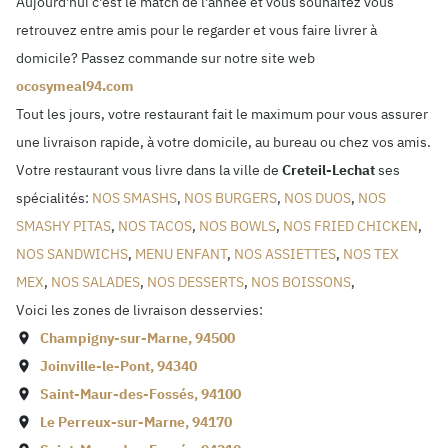
Aujourd'hui c'est le match de l'année et vous souhaitez vous
retrouvez entre amis pour le regarder et vous faire livrer à
domicile? Passez commande sur notre site web
ocosymeal94.com
Tout les jours, votre restaurant fait le maximum pour vous assurer
une livraison rapide, à votre domicile, au bureau ou chez vos amis.
Votre restaurant vous livre dans la ville de
Creteil-Lechat
ses
spécialités:
NOS SMASHS
,
NOS BURGERS
,
NOS DUOS
,
NOS
SMASHY PITAS
,
NOS TACOS
,
NOS BOWLS
,
NOS FRIED CHICKEN
,
NOS SANDWICHS
,
MENU ENFANT
,
NOS ASSIETTES
,
NOS TEX
MEX
,
NOS SALADES
,
NOS DESSERTS
,
NOS BOISSONS
,
Voici les zones de livraison desservies:
Champigny-sur-Marne
,
94500
Joinville-le-Pont
,
94340
Saint-Maur-des-Fossés
,
94100
Le Perreux-sur-Marne
,
94170