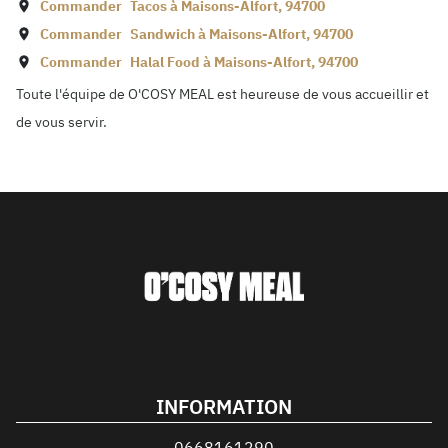
Commander
Tacos à
Maisons-Alfort
,
94700
Commander
Sandwich à
Maisons-Alfort
,
94700
Commander
Halal Food à
Maisons-Alfort
,
94700
Toute l'équipe de O'COSY MEAL est heureuse de vous accueillir et
de vous servir.
INFORMATION
0668161290