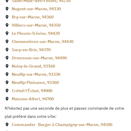
Saint-Maur-des-Fossés
,
94210
Nogent-sur-Marne
,
94130
Bry-sur-Marne
,
94360
Villiers-sur-Marne
,
94350
Le Plessis-Trévise
,
94420
Chennevières-sur-Marne
,
94430
Sucy-en-Brie
,
94370
Ormesson-sur-Marne
,
94490
Noisy-le-Grand
,
93160
Neuilly-sur-Marne
,
93330
Neuilly-Plaisance
,
93360
Créteil l’Échat
,
94000
Maisons-Alfort
,
94700
N'hésitez pas une seconde de plus et passez commande de votre
plat préféré dans votre ville:
Commander
Burger à
Champigny-sur-Marne
,
94500