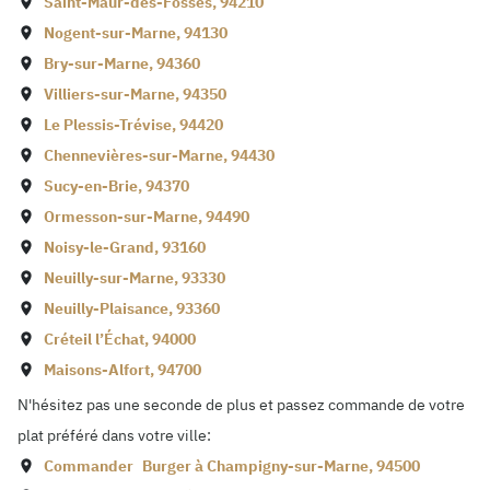
Saint-Maur-des-Fossés
,
94210
Nogent-sur-Marne
,
94130
Bry-sur-Marne
,
94360
Villiers-sur-Marne
,
94350
Le Plessis-Trévise
,
94420
Chennevières-sur-Marne
,
94430
Sucy-en-Brie
,
94370
Ormesson-sur-Marne
,
94490
Noisy-le-Grand
,
93160
Neuilly-sur-Marne
,
93330
Neuilly-Plaisance
,
93360
Créteil l’Échat
,
94000
Maisons-Alfort
,
94700
N'hésitez pas une seconde de plus et passez commande de votre
plat préféré dans votre ville:
Commander
Burger à
Champigny-sur-Marne
,
94500