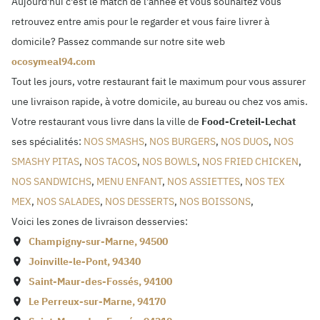
Aujourd'hui c'est le match de l'année et vous souhaitez vous
retrouvez entre amis pour le regarder et vous faire livrer à
domicile? Passez commande sur notre site web
ocosymeal94.com
Tout les jours, votre restaurant fait le maximum pour vous assurer
une livraison rapide, à votre domicile, au bureau ou chez vos amis.
Votre restaurant vous livre dans la ville de
Food-Creteil-Lechat
ses spécialités:
NOS SMASHS
,
NOS BURGERS
,
NOS DUOS
,
NOS
SMASHY PITAS
,
NOS TACOS
,
NOS BOWLS
,
NOS FRIED CHICKEN
,
NOS SANDWICHS
,
MENU ENFANT
,
NOS ASSIETTES
,
NOS TEX
MEX
,
NOS SALADES
,
NOS DESSERTS
,
NOS BOISSONS
,
Voici les zones de livraison desservies:
Champigny-sur-Marne
,
94500
Joinville-le-Pont
,
94340
Saint-Maur-des-Fossés
,
94100
Le Perreux-sur-Marne
,
94170