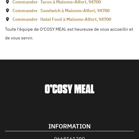
Commander
Tacos à
Maisons-Alfort
,
94700
Commander
Sandwich à
Maisons-Alfort
,
94700
Commander
Halal Food à
Maisons-Alfort
,
94700
Toute l'équipe de O'COSY MEAL est heureuse de vous accueillir et
de vous servir.
INFORMATION
0668161290