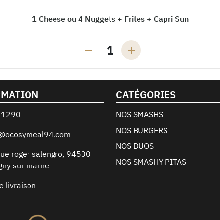
1 Cheese ou 4 Nuggets + Frites + Capri Sun
1
RMATION
CATÉGORIES
61290
NOS SMASHS
NOS BURGERS
t@ocosymeal94.com
NOS DUOS
ue roger salengro
,
94500
NOS SMASHY PITAS
gny sur marne
e livraison