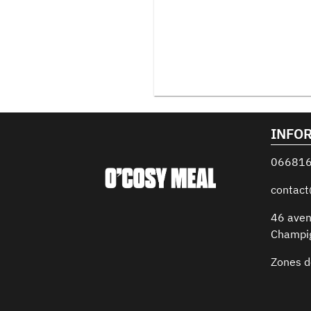
INFO
06681
contac
46 aven
Champi
Zones d