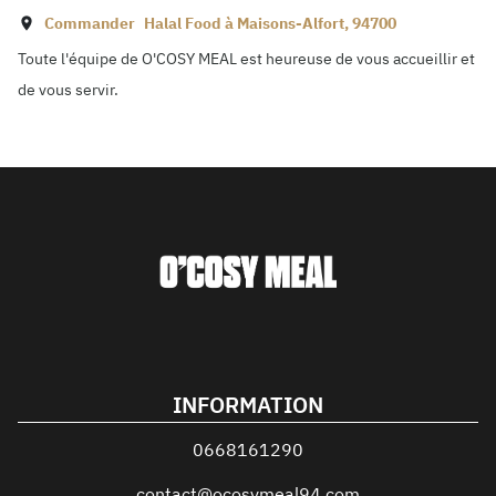
Commander
Halal Food à
Maisons-Alfort
,
94700
Toute l'équipe de O'COSY MEAL est heureuse de vous accueillir et
de vous servir.
INFORMATION
0668161290
contact@ocosymeal94.com