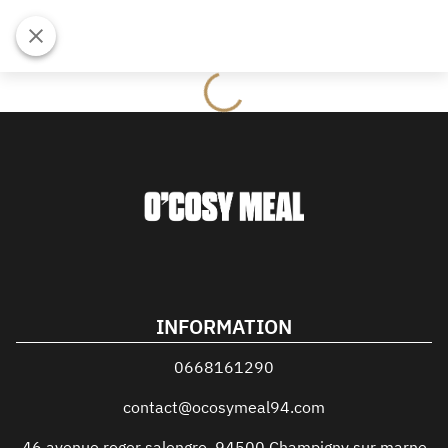
INFORMATION
0668161290
contact@ocosymeal94.com
46 avenue roger salengro
,
94500
Champigny sur marne