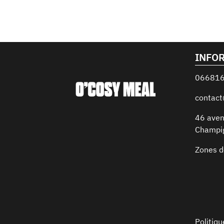
INFO
06681
contac
46 aven
Champi
Zones d
Politiqu