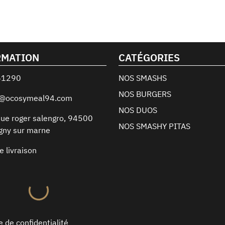
RMATION
CATÉGORIES
61290
NOS SMASHS
NOS BURGERS
t@ocosymeal94.com
NOS DUOS
ue roger salengro
,
94500
NOS SMASHY PITAS
gny sur marne
e livraison
e de confidentialité