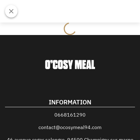
INFORMATION
0668161290
contact@ocosymeal94.com
46 avenue roger salengro
,
94500
Champigny sur marne