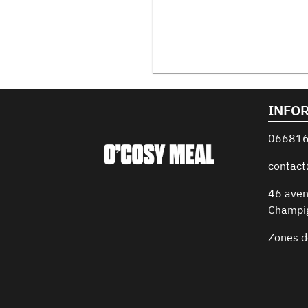
INFO
06681
contac
46 aven
Champi
Zones d