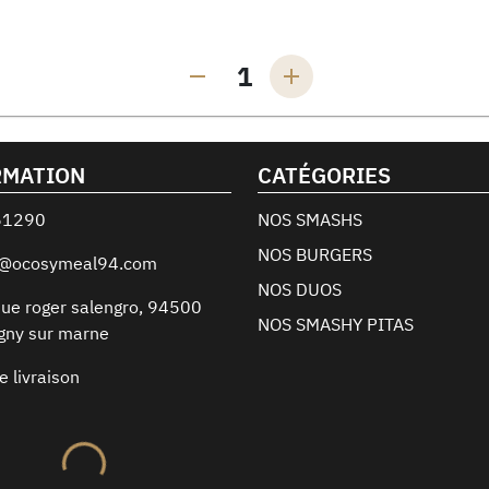
1
RMATION
CATÉGORIES
61290
NOS SMASHS
NOS BURGERS
t@ocosymeal94.com
NOS DUOS
ue roger salengro
,
94500
NOS SMASHY PITAS
gny sur marne
e livraison