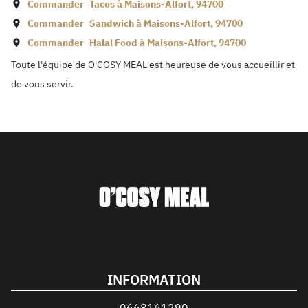
Commander
Tacos à
Maisons-Alfort
,
94700
Commander
Sandwich à
Maisons-Alfort
,
94700
Commander
Halal Food à
Maisons-Alfort
,
94700
Toute l'équipe de O'COSY MEAL est heureuse de vous accueillir et
de vous servir.
INFORMATION
0668161290