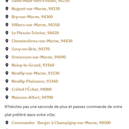
Saint-Maur-des-Fossés
,
94210
Nogent-sur-Marne
,
94130
Bry-sur-Marne
,
94360
Villiers-sur-Marne
,
94350
Le Plessis-Trévise
,
94420
Chennevières-sur-Marne
,
94430
Sucy-en-Brie
,
94370
Ormesson-sur-Marne
,
94490
Noisy-le-Grand
,
93160
Neuilly-sur-Marne
,
93330
Neuilly-Plaisance
,
93360
Créteil l’Échat
,
94000
Maisons-Alfort
,
94700
N'hésitez pas une seconde de plus et passez commande de votre
plat préféré dans votre ville:
Commander
Burger à
Champigny-sur-Marne
,
94500