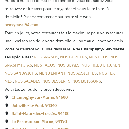
Aujourd'hui c'est le match de l'année et vous souhaitez vous
retrouvez entre amis pour le regarder et vous faire livrer à
domicile? Passez commande sur notre site web
ocosymeal94.com
Tout les jours, votre restaurant fait le maximum pour vous assurer
une livraison rapide, à votre domicile, au bureau ou chez vos amis.
Votre restaurant vous livre dans la ville de
Champigny-Sur-Marne
ses spécialités:
NOS SMASHS
,
NOS BURGERS
,
NOS DUOS
,
NOS
SMASHY PITAS
,
NOS TACOS
,
NOS BOWLS
,
NOS FRIED CHICKEN
,
NOS SANDWICHS
,
MENU ENFANT
,
NOS ASSIETTES
,
NOS TEX
MEX
,
NOS SALADES
,
NOS DESSERTS
,
NOS BOISSONS
,
Voici les zones de livraison desservies:
Champigny-sur-Marne
,
94500
Joinville-le-Pont
,
94340
Saint-Maur-des-Fossés
,
94100
Le Perreux-sur-Marne
,
94170