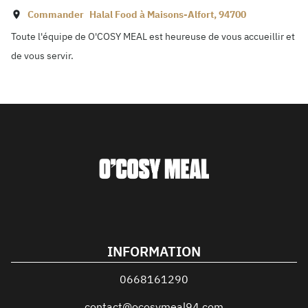
Commander
Halal Food à
Maisons-Alfort
,
94700
Toute l'équipe de O'COSY MEAL est heureuse de vous accueillir et
de vous servir.
INFORMATION
0668161290
contact@ocosymeal94.com