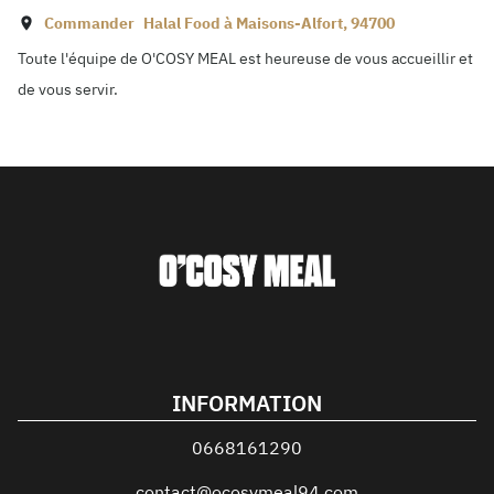
Commander
Halal Food à
Maisons-Alfort
,
94700
Toute l'équipe de O'COSY MEAL est heureuse de vous accueillir et
de vous servir.
INFORMATION
0668161290
contact@ocosymeal94.com