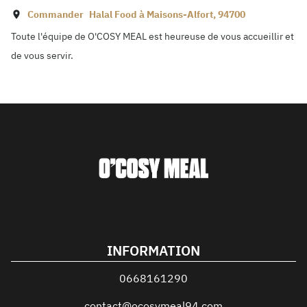
Commander
Halal Food à
Maisons-Alfort
,
94700
Toute l'équipe de O'COSY MEAL est heureuse de vous accueillir et
de vous servir.
INFORMATION
0668161290
contact@ocosymeal94.com