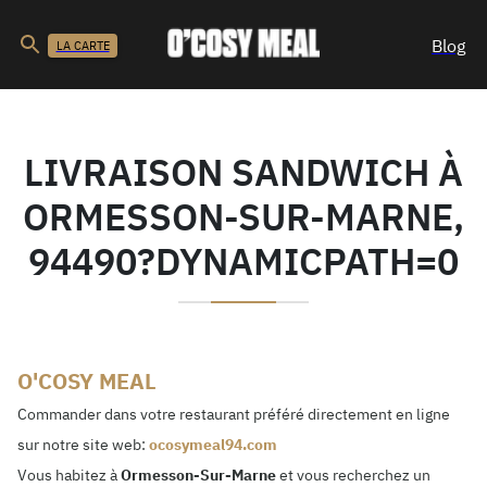
Blog
LA CARTE
LIVRAISON SANDWICH À
ORMESSON-SUR-MARNE,
94490?DYNAMICPATH=0
O'COSY MEAL
Commander dans votre restaurant préféré directement en ligne
sur notre site web:
ocosymeal94.com
Vous habitez à
Ormesson-Sur-Marne
et vous recherchez un