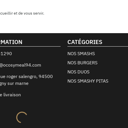
eillir et de vous servir.
RMATION
CATÉGORIES
61290
NOS SMASHS
NOS BURGERS
t@ocosymeal94.com
NOS DUOS
ue roger salengro
,
94500
NOS SMASHY PITAS
gny sur marne
e livraison