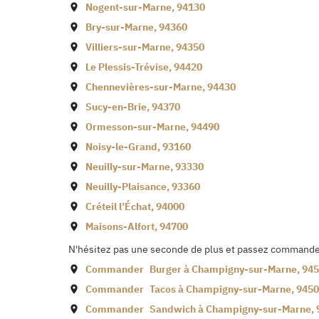
Nogent-sur-Marne
,
94130
Bry-sur-Marne
,
94360
Villiers-sur-Marne
,
94350
Le Plessis-Trévise
,
94420
Chennevières-sur-Marne
,
94430
Sucy-en-Brie
,
94370
Ormesson-sur-Marne
,
94490
Noisy-le-Grand
,
93160
Neuilly-sur-Marne
,
93330
Neuilly-Plaisance
,
93360
Créteil l’Échat
,
94000
Maisons-Alfort
,
94700
N'hésitez pas une seconde de plus et passez commande d
Commander
Burger à
Champigny-sur-Marne
,
945
Commander
Tacos à
Champigny-sur-Marne
,
9450
Commander
Sandwich à
Champigny-sur-Marne
,