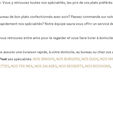
Vous y retrouvez toutes nos spécialités, les prix de vos plats préférés 
 bureau de bon plats confectionnés avec soin? Passez commande sur not
rapidement nos spécialités? Notre équipe saura vous offrir un service de
 vous retrouvez entre amis pour le regarder et vous faire livrer à domic
us assurer une livraison rapide, à votre domicile, au bureau ou chez vos 
-Pont
ses spécialités:
NOS SMASHS
,
NOS BURGERS
,
NOS DUOS
,
NOS SM
ETTES
,
NOS TEX MEX
,
NOS SALADES
,
NOS DESSERTS
,
NOS BOISSONS
,