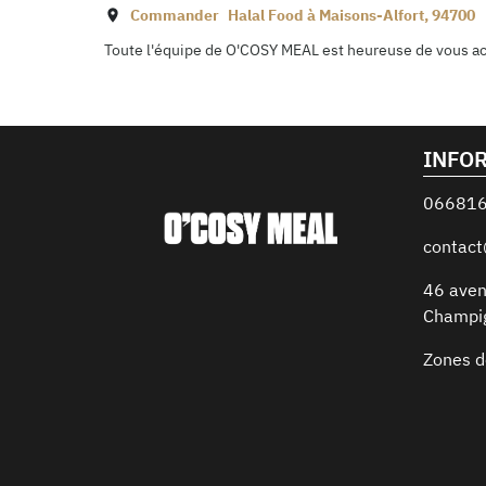
Commander
Halal Food à
Maisons-Alfort
,
94700
Toute l'équipe de O'COSY MEAL est heureuse de vous accu
INFO
06681
contac
46 aven
Champi
Zones d