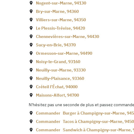
Nogent-sur-Marne
,
94130
Bry-sur-Marne
,
94360
Villiers-sur-Marne
,
94350
Le Plessis-Trévise
,
94420
Chennevières-sur-Marne
,
94430
Sucy-en-Brie
,
94370
Ormesson-sur-Marne
,
94490
Noisy-le-Grand
,
93160
Neuilly-sur-Marne
,
93330
Neuilly-Plaisance
,
93360
Créteil l’Échat
,
94000
Maisons-Alfort
,
94700
N'hésitez pas une seconde de plus et passez commande d
Commander
Burger à
Champigny-sur-Marne
,
945
Commander
Tacos à
Champigny-sur-Marne
,
9450
Commander
Sandwich à
Champigny-sur-Marne
,