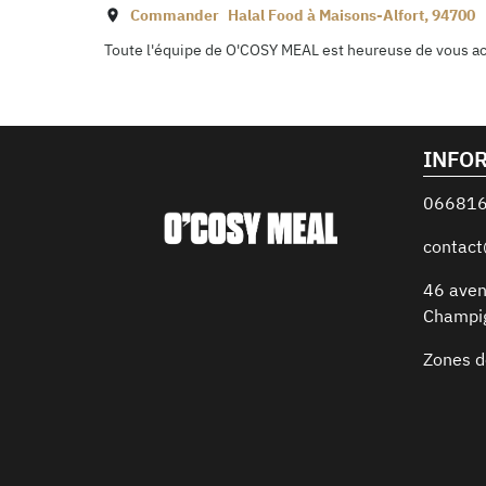
Commander
Halal Food à
Maisons-Alfort
,
94700
Toute l'équipe de O'COSY MEAL est heureuse de vous accu
INFO
06681
contac
46 aven
Champi
Zones d