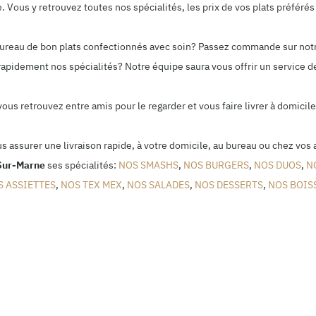
Vous y retrouvez toutes nos spécialités, les prix de vos plats préférés 
 bureau de bon plats confectionnés avec soin? Passez commande sur not
rapidement nos spécialités? Notre équipe saura vous offrir un service de
 vous retrouvez entre amis pour le regarder et vous faire livrer à domic
us assurer une livraison rapide, à votre domicile, au bureau ou chez vos 
Sur-Marne
ses spécialités:
NOS SMASHS
,
NOS BURGERS
,
NOS DUOS
,
N
S ASSIETTES
,
NOS TEX MEX
,
NOS SALADES
,
NOS DESSERTS
,
NOS BOIS