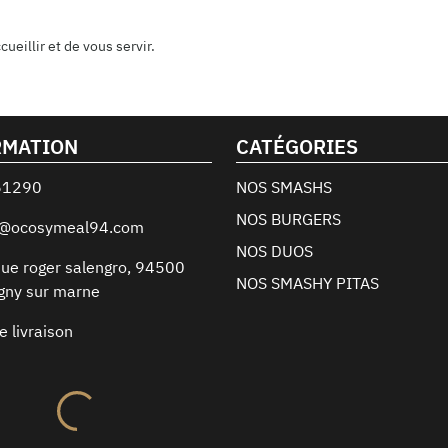
eillir et de vous servir.
RMATION
CATÉGORIES
61290
NOS SMASHS
NOS BURGERS
t@ocosymeal94.com
NOS DUOS
ue roger salengro
,
94500
NOS SMASHY PITAS
gny sur marne
e livraison