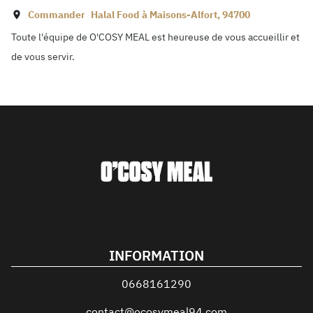
Commander
Halal Food à
Maisons-Alfort
,
94700
Toute l'équipe de O'COSY MEAL est heureuse de vous accueillir et
de vous servir.
INFORMATION
0668161290
contact@ocosymeal94.com