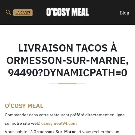
Blog
LA CARTE
LIVRAISON TACOS À
ORMESSON-SUR-MARNE,
94490?DYNAMICPATH=0
O'COSY MEAL
Commander dans votre restaurant préféré directement en ligne
sur notre site web:
ocosymeal94.com
Vous habitez à
Ormesson-Sur-Marne
et vous recherchez un