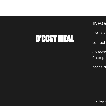
INFO
06681
contac
46 aven
Champi
Zones d
Politiqu