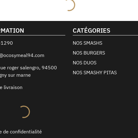
RMATION
CATÉGORIES
61290
NOS SMASHS
NOS BURGERS
t@ocosymeal94.com
NOS DUOS
ue roger salengro
,
94500
NOS SMASHY PITAS
gny sur marne
e livraison
e de confidentialité