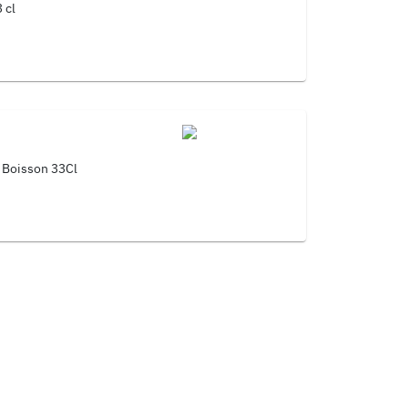
 cl
s+ Frites + 1 Boisson 33Cl