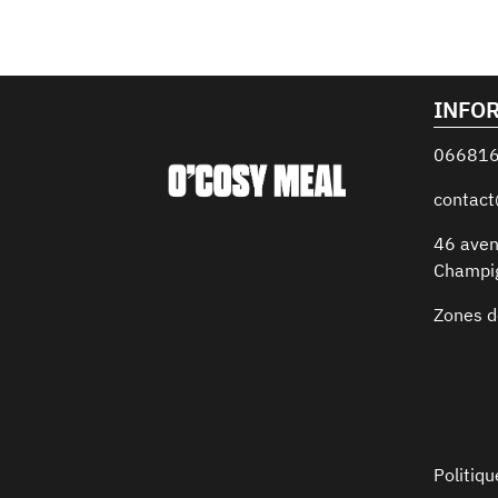
INFO
06681
contac
46 aven
Champi
Zones d
Politiqu