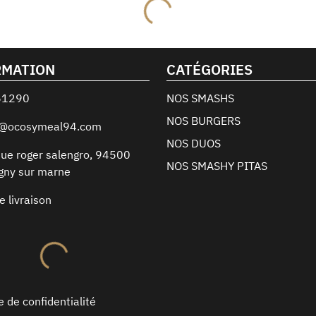
RMATION
CATÉGORIES
61290
NOS SMASHS
NOS BURGERS
t@ocosymeal94.com
NOS DUOS
ue roger salengro
,
94500
NOS SMASHY PITAS
gny sur marne
e livraison
e de confidentialité