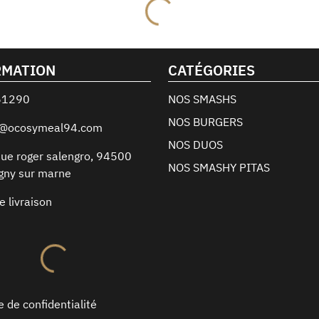
RMATION
CATÉGORIES
61290
NOS SMASHS
NOS BURGERS
t@ocosymeal94.com
NOS DUOS
ue roger salengro
,
94500
NOS SMASHY PITAS
gny sur marne
e livraison
e de confidentialité