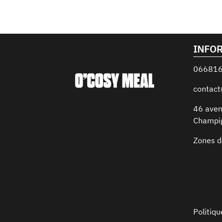
INFO
06681
contac
46 aven
Champi
Zones d
Politiqu